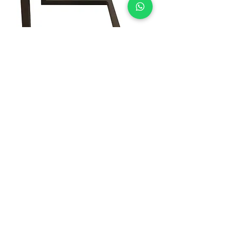
Mesa Lateral Monza
SOBRE A LZ STUDIO
CONTATO
21 97695.5396
vendasweb@lzstudio.com.br
NOSSAS LOJAS
Flagship »
Rua Barão de Jaguaripe, 141 - Ipanema
21 3649.6416
Casa Shopping »
Av. Ayrton Senna, 2150 - Bloco I,