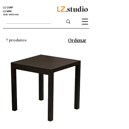
LZ.CORP
LZ.MINI
SOB MEDIDA
7 produtos
Ordenar