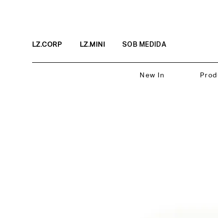
LZ.CORP
LZ.MINI
SOB MEDIDA
New In
Prod