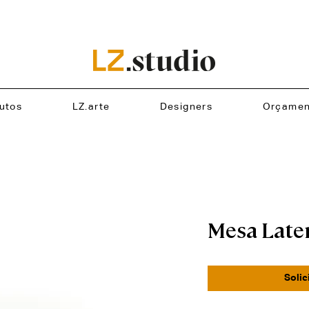
utos
LZ.arte
Designers
Orçamen
Mesa Later
Solic