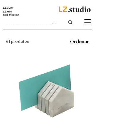
LZ.CORP
LZ.MINI
SOB MEDIDA
61 produtos
Ordenar