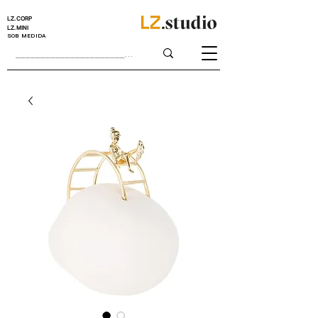
LZ.CORP
LZ.MINI
SOB MEDIDA