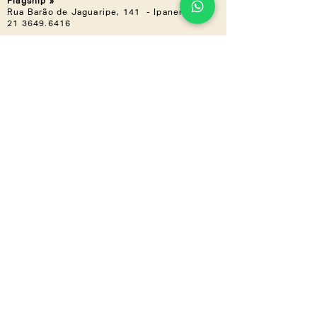
Flagship »
Rua Barão de Jaguaripe, 141 - Ipanema
21 3649.6416
Casa Shopping »
Av. Ayrton Senna, 2150 - Bloco I,
Loja 201 (Piso 2) - Barra da Tijuca
21 3030.3617
NOS ACOMPANHE
Instagram
Linkedin
CONHEÇA TAMBÉM
LZ.CORP
LZ.MINI
Se a novidade é boa,
compartilha
a gente
!
Inscreva-se em nossa newsletter e
receba tudo em primeira mão.