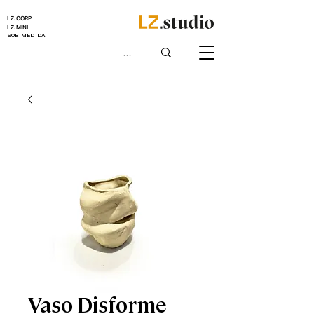
LZ.CORP
LZ.MINI
SOB MEDIDA
Vaso Disforme