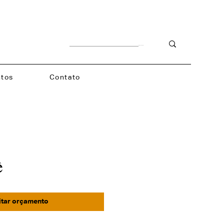
tos
Contato
ê
itar orçamento