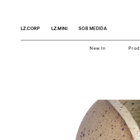
LZ.CORP
LZ.MINI
SOB MEDIDA
New In
Prod