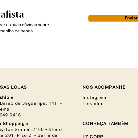
alista
Envia
irar as suas dúvidas sobre
escolha de peças
SAS LOJAS
NOS ACOMPANHE
ship »
Instagram
Barão de Jaguaripe, 141 -
Linkedin
nema
3649.6416
 Shopping »
CONHEÇA TAMBÉM
Ayrton Senna, 2150 - Bloco
oja 201 (Piso 2) - Barra da
LZ.CORP