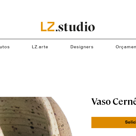
utos
LZ.arte
Designers
Orçamen
Vaso Cern
Solic