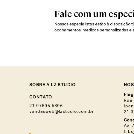
Fale com um especi
Nossos especialistas estão à disposição t
acabamentos, medidas personalizadas e 
SOBRE A LZ STUDIO
NOS
Flag
CONTATO
Rua 
21 97695.5396
Ipa
vendasweb@lzstudio.com.br
21 
Casa
Av. 
I, L