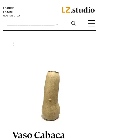
LZ.CORP
LZ.MINI
SOB MEDIDA
Vaso Cabaça