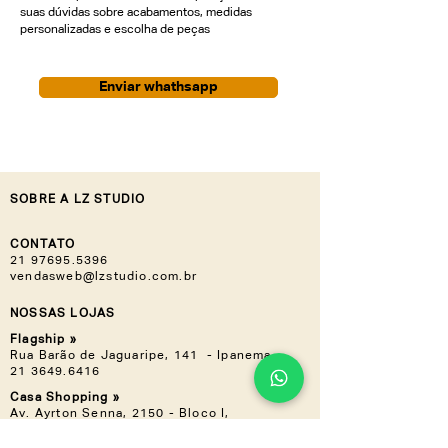
suas dúvidas sobre acabamentos, medidas
personalizadas e escolha de peças
Enviar whathsapp
SOBRE A LZ STUDIO
CONTATO
21 97695.5396
vendasweb@lzstudio.com.br
NOSSAS LOJAS
Flagship »
Rua Barão de Jaguaripe, 141 - Ipanema
21 3649.6416
Casa Shopping »
Av. Ayrton Senna, 2150 - Bloco I,
Loja 201 (Piso 2) - Barra da Tijuca
21 3030.3617