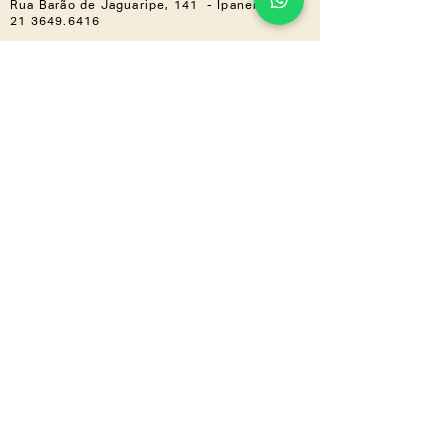
Rua Barão de Jaguaripe, 141 - Ipanema
21 3649.6416
Casa Shopping »
Av. Ayrton Senna, 2150 - Bloco I,
Loja 201 (Piso 2) - Barra da Tijuca
21 3030.3617
NOS ACOMPANHE
Instagram
Linkedin
CONHEÇA TAMBÉM
LZ.CORP
LZ.MINI
Se a novidade é boa,
compartilha
a gente
!
Inscreva-se em nossa newsletter e
receba tudo em primeira mão.