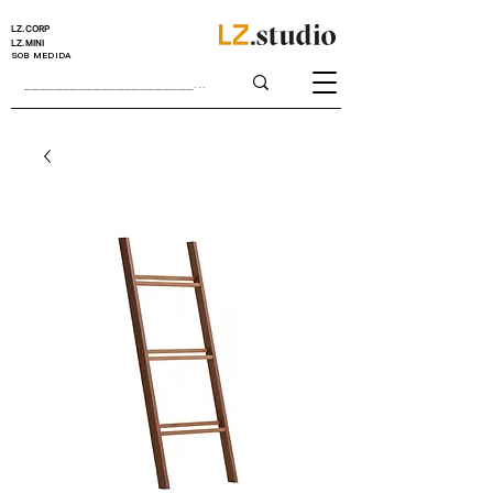
LZ.CORP
LZ.MINI
SOB MEDIDA