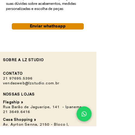
suas dúvidas sobre acabamentos, medidas
personalizadas e escolha de peças
Enviar whathsapp
SOBRE A LZ STUDIO
CONTATO
21 97695.5396
vendasweb@lzstudio.com.br
NOSSAS LOJAS
Flagship »
Rua Barão de Jaguaripe, 141 - Ipanema
21 3649.6416
Casa Shopping »
Av. Ayrton Senna, 2150 - Bloco I,
Loja 201 (Piso 2) - Barra da Tijuca
21 3030.3617