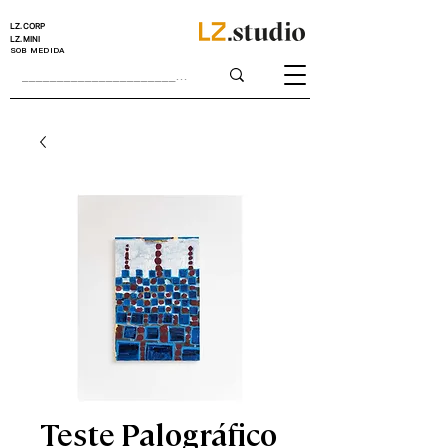
LZ.CORP
LZ.MINI
SOB MEDIDA
Teste Palográfico