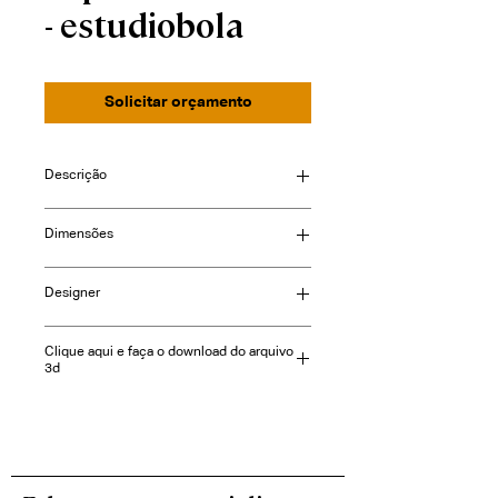
- estudiobola
Solicitar orçamento
Descrição
Dimensões
Consulte-nos
Designer
estudiobola
Clique aqui e faça o download do arquivo
3d