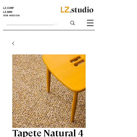
LZ.CORP
LZ.MINI
SOB MEDIDA
Tapete Natural 4