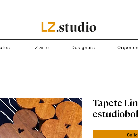
utos
LZ.arte
Designers
Orçamen
Tapete Lin
estudiobo
Solic