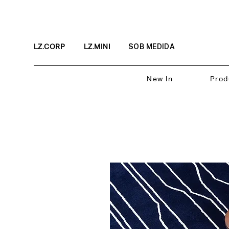
LZ.CORP
LZ.MINI
SOB MEDIDA
New In
Prod