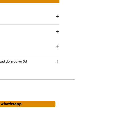
oad do arquivo 3d
r whathsapp