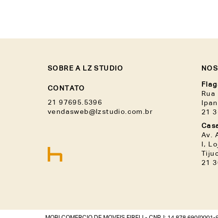
SOBRE A LZ STUDIO
NOS
Flag
CONTATO
Rua 
21 97695.5396
Ipa
vendasweb@lzstudio.com.br
21 
Casa
Av. 
I, L
Tiju
21 