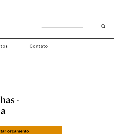
tos
Contato
has -
la
itar orçamento