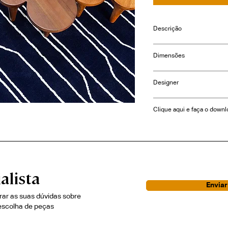
Descrição
Dimensões
Consulte-nos
Designer
estudiobola
Clique aqui e faça o downl
alista
Envia
irar as suas dúvidas sobre
escolha de peças