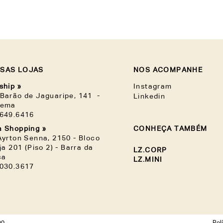
SAS LOJAS
NOS ACOMPANHE
ship »
Instagram
Barão de Jaguaripe, 141 -
Linkedin
nema
3649.6416
 Shopping »
CONHEÇA TAMBÉM
Ayrton Senna, 2150 - Bloco
oja 201 (Piso 2) - Barra da
LZ.CORP
ca
LZ.MINI
3030.3617