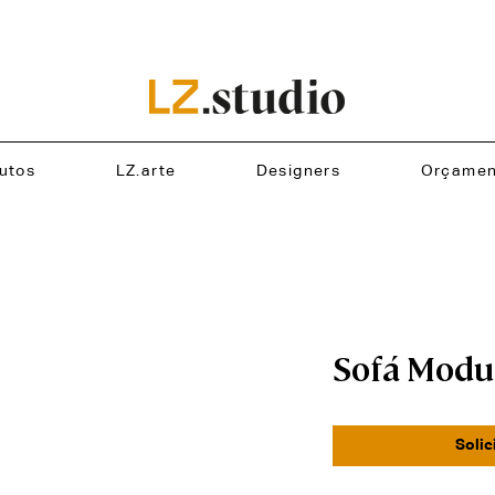
utos
LZ.arte
Designers
Orçamen
Sofá Modu
Solic