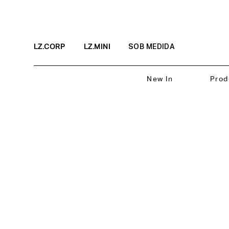
LZ.CORP
LZ.MINI
SOB MEDIDA
New In
Prod