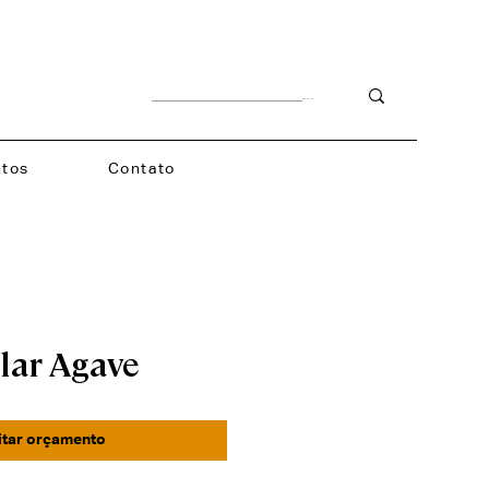
tos
Contato
lar Agave
itar orçamento