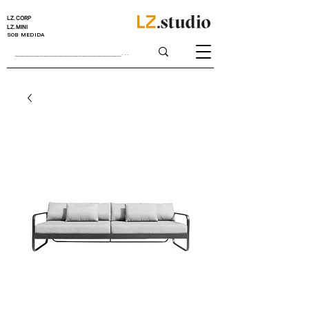
LZ.CORP
LZ.MINI
SOB MEDIDA