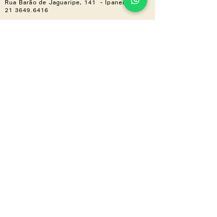
Rua Barão de Jaguaripe, 141 - Ipanema
21 3649.6416
Casa Shopping »
Av. Ayrton Senna, 2150 - Bloco I,
Loja 201 (Piso 2) - Barra da Tijuca
21 3030.3617
NOS ACOMPANHE
Instagram
Linkedin
CONHEÇA TAMBÉM
LZ.CORP
LZ.MINI
Se a novidade é boa,
compartilha
a gente
!
Inscreva-se em nossa newsletter e
receba tudo em primeira mão.