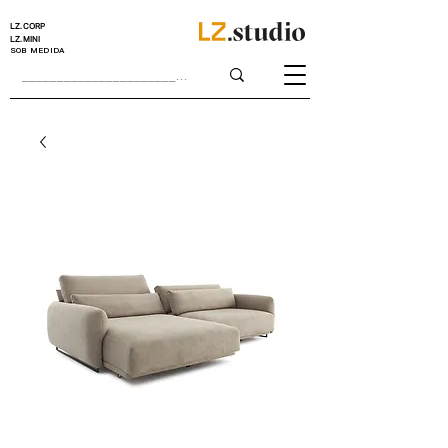
LZ.CORP
LZ.MINI
SOB MEDIDA