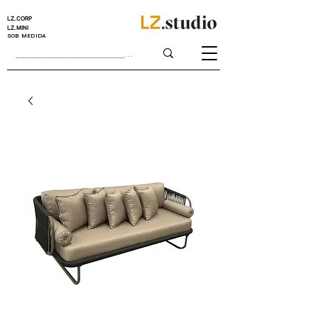
LZ.CORP
LZ.MINI
SOB MEDIDA