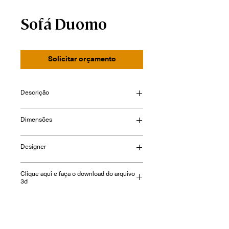
Sofá Duomo
Solicitar orçamento
Descrição
Acabamento em alumínio e corda
Dimensões
náutica redonda.
Largura: 160/200/240
Designer
Profundidade: 79cm
Altura: 76cm
Clique aqui e faça o download do arquivo
3d