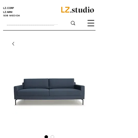
LZ.CORP
LZ.MINI
SOB MEDIDA