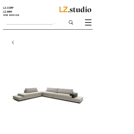
LZ.CORP
LZ.MINI
SOB MEDIDA