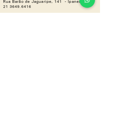
Rua Barão de Jaguaripe, 141 - Ipanema
21 3649.6416
Casa Shopping »
Av. Ayrton Senna, 2150 - Bloco I,
Loja 201 (Piso 2) - Barra da Tijuca
21 3030.3617
NOS ACOMPANHE
Instagram
Linkedin
CONHEÇA TAMBÉM
LZ.CORP
LZ.MINI
Se a novidade é boa,
compartilha
a gente
!
Inscreva-se em nossa newsletter e
receba tudo em primeira mão.