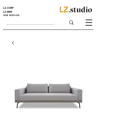
LZ.CORP
LZ.MINI
SOB MEDIDA