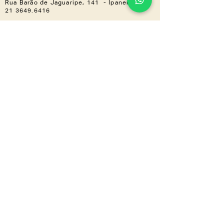
Rua Barão de Jaguaripe, 141 - Ipanema
21 3649.6416
Casa Shopping »
Av. Ayrton Senna, 2150 - Bloco I,
Loja 201 (Piso 2) - Barra da Tijuca
21 3030.3617
NOS ACOMPANHE
Instagram
Linkedin
CONHEÇA TAMBÉM
LZ.CORP
LZ.MINI
Se a novidade é boa,
compartilha
a gente
!
Inscreva-se em nossa newsletter e
receba tudo em primeira mão.