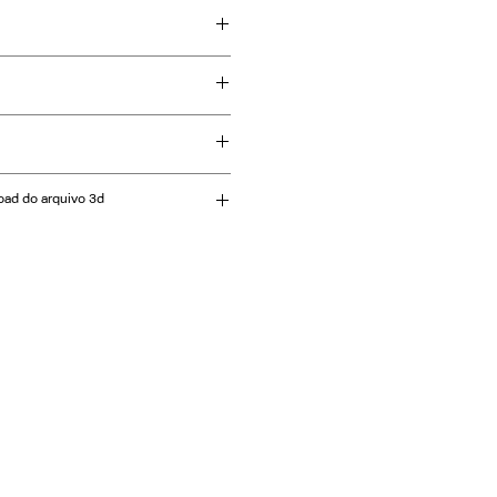
utica redonda, fibra sintética
. Opções de trama aberta ou
oad do arquivo 3d