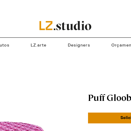
utos
LZ.arte
Designers
Orçamen
Puff Gloo
Solic