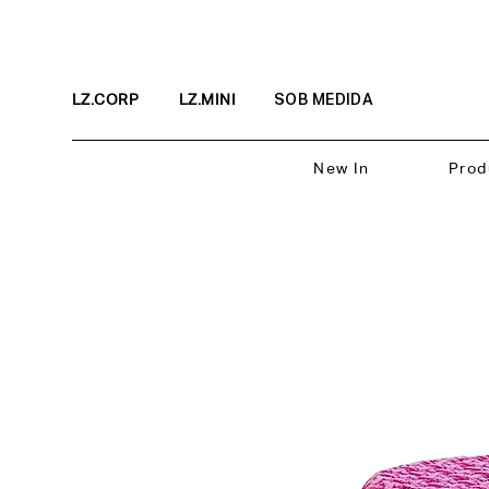
LZ.CORP
LZ.MINI
SOB MEDIDA
New In
Prod