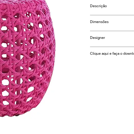
Descrição
Acabamento em corda ná
Dimensões
ou corda náutica chata
fechada.
Trama aberta:
Designer
Diâmetro: Ø 70cm
Altura: 30cm
Clique aqui e faça o downl
Trama fechada:
Diâmetro: Ø 50cm
Altura: 50cm
Diâmetro: Ø 90/120cm
Altura: 35cm