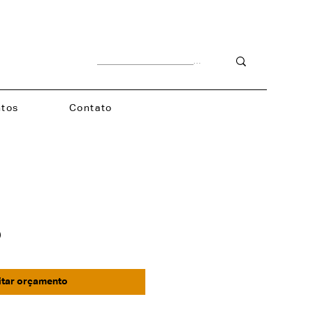
tos
Contato
b
itar orçamento