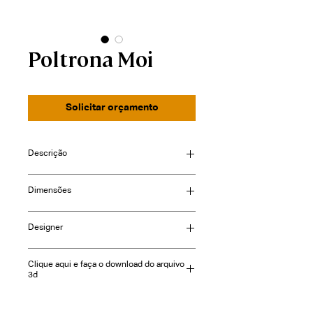
Poltrona Moi
Solicitar orçamento
Descrição
Dimensões
largura: 48cm
Designer
profundidade: 57cm
altura: 82cm
Clique aqui e faça o download do arquivo
3d