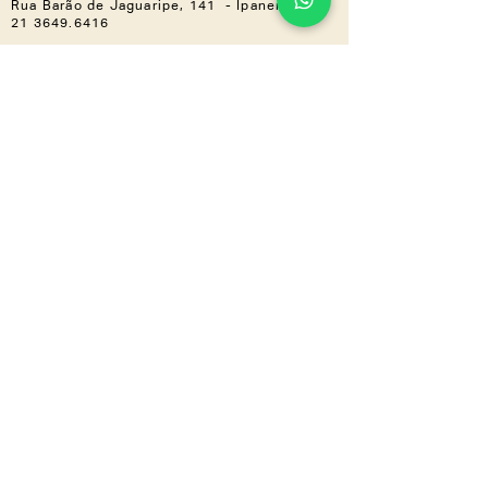
Rua Barão de Jaguaripe, 141 - Ipanema
21 3649.6416
Casa Shopping »
Av. Ayrton Senna, 2150 - Bloco I,
Loja 201 (Piso 2) - Barra da Tijuca
21 3030.3617
NOS ACOMPANHE
Instagram
Linkedin
CONHEÇA TAMBÉM
LZ.CORP
LZ.MINI
Se a novidade é boa,
compartilha
a gente
!
Inscreva-se em nossa newsletter e
receba tudo em primeira mão.