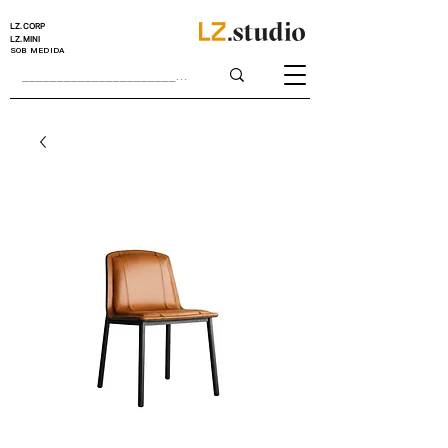
LZ.CORP
LZ.MINI
SOB MEDIDA