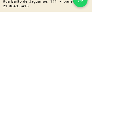
Rua Barão de Jaguaripe, 141 - Ipanema
21 3649.6416
Casa Shopping »
Av. Ayrton Senna, 2150 - Bloco I,
Loja 201 (Piso 2) - Barra da Tijuca
21 3030.3617
NOS ACOMPANHE
Instagram
Linkedin
CONHEÇA TAMBÉM
LZ.CORP
LZ.MINI
Se a novidade é boa,
compartilha
a gente
!
Inscreva-se em nossa newsletter e
receba tudo em primeira mão.