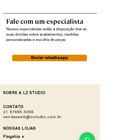
usinada para conforto adicional
Design: Atemporal, sofisticado
Fale com um especialista
Nossos especialistas estão à disposição tirar as
suas dúvidas sobre acabamentos, medidas
personalizadas e escolha de peças
Enviar whathsapp
SOBRE A LZ STUDIO
CONTATO
21 97695.5396
vendasweb@lzstudio.com.br
NOSSAS LOJAS
Flagship »