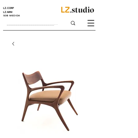
LZ.CORP
LZ.MINI
SOB MEDIDA