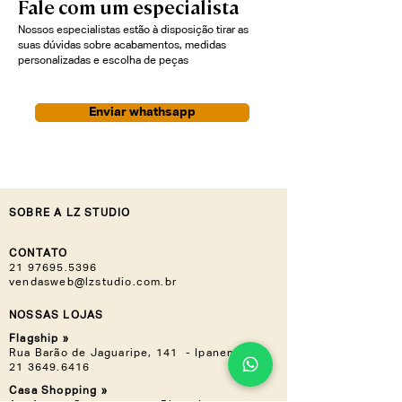
Fale com um especialista
pesponto simples, proporcionam um
toque aconchegante e refinado. Ideal
Nossos especialistas estão à disposição tirar as
para ocupar posições centrais nos
suas dúvidas sobre acabamentos, medidas
ambientes, a Espiriti é uma peça que
personalizadas e escolha de peças
harmoniza funcionalidade e beleza.
Enviar whathsapp
SOBRE A LZ STUDIO
CONTATO
21 97695.5396
vendasweb@lzstudio.com.br
NOSSAS LOJAS
Flagship »
Rua Barão de Jaguaripe, 141 - Ipanema
21 3649.6416
Casa Shopping »