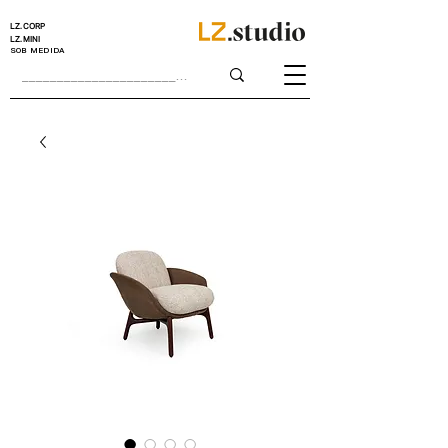
LZ.CORP
LZ.MINI
SOB MEDIDA