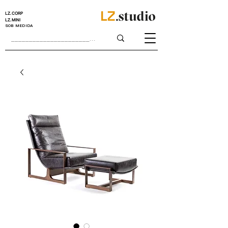
LZ.CORP
LZ.MINI
SOB MEDIDA