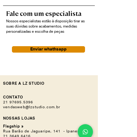
enfatizando as juntas do mesmo
Fale com um especialista
material cuja expressão confere
qualidade e requinte, unindo a
Nossos especialistas estão à disposição tirar as
tecnologia à manualidade.
suas dúvidas sobre acabamentos, medidas
personalizadas e escolha de peças
Enviar whathsapp
SOBRE A LZ STUDIO
CONTATO
21 97695.5396
vendasweb@lzstudio.com.br
NOSSAS LOJAS
Flagship »
Rua Barão de Jaguaripe, 141 - Ipanema
21 3649.6416