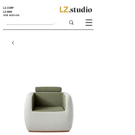
LZ.CORP
LZ.MINI
SOB MEDIDA