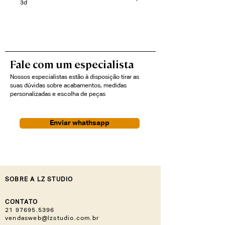
3d
singularidade. A base giratória da
poltrona, revestida em madeira,
adiciona um toque de elegância e
sofisticação à peça.
Fale com um especialista
Nossos especialistas estão à disposição tirar as
suas dúvidas sobre acabamentos, medidas
personalizadas e escolha de peças
Enviar whathsapp
SOBRE A LZ STUDIO
CONTATO
21 97695.5396
vendasweb@lzstudio.com.br