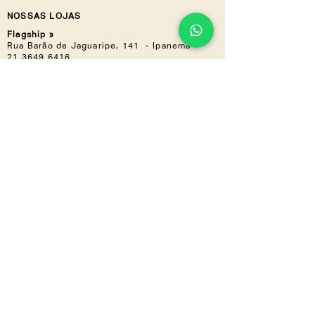
NOSSAS LOJAS
Flagship »
Rua Barão de Jaguaripe, 141 - Ipanema
21 3649.6416
Casa Shopping »
Av. Ayrton Senna, 2150 - Bloco I,
Loja 201 (Piso 2) - Barra da Tijuca
21 3030.3617
NOS ACOMPANHE
Instagram
Linkedin
CONHEÇA TAMBÉM
LZ.CORP
LZ.MINI
Se a novidade é boa,
compartilha
a gente
!