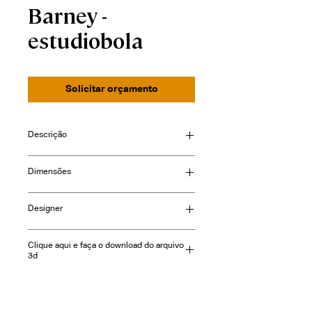
Barney -
estudiobola
Solicitar orçamento
Descrição
Desenho orgânico e autoral.
Dimensões
disponivel em diversas tonalidades de
mármore.
largura: 30cm ou 35cm
Designer
profundidade: 35cm ou 50cm
altura: 48cm ou 50cm
estudiobola
Clique aqui e faça o download do arquivo
3d