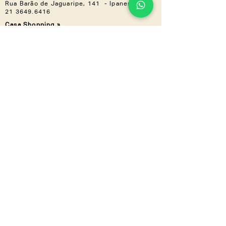
Rua Barão de Jaguaripe, 141 - Ipanema
21 3649.6416
Casa Shopping »
Av. Ayrton Senna, 2150 - Bloco I,
Loja 201 (Piso 2) - Barra da Tijuca
21 3030.3617
NOS ACOMPANHE
Instagram
Linkedin
CONHEÇA TAMBÉM
LZ.CORP
LZ.MINI
Se a novidade é boa,
compartilha
a gente
!
Inscreva-se em nossa newsletter e
receba tudo em primeira mão.
Widget Didn’t Load