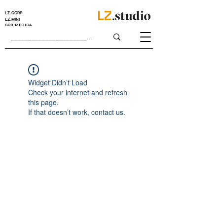
LZ.CORP
LZ.MINI
SOB MEDIDA
Widget Didn’t Load
Check your internet and refresh
this page.
If that doesn’t work, contact us.