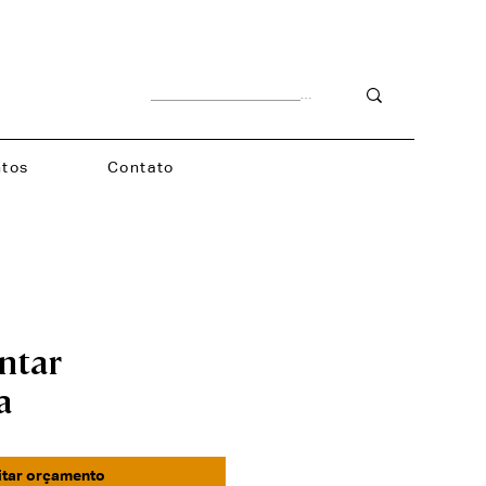
tos
Contato
ntar
a
itar orçamento