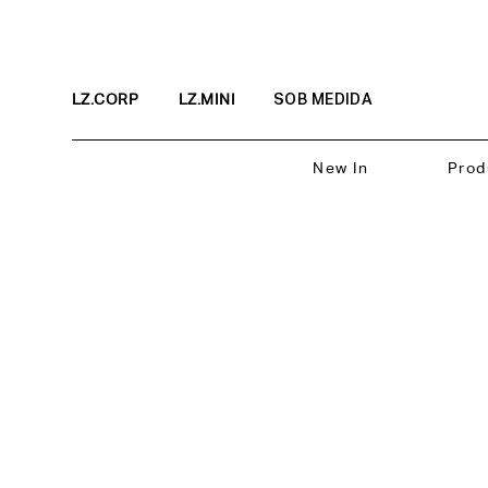
LZ.CORP
LZ.MINI
SOB MEDIDA
New In
Prod