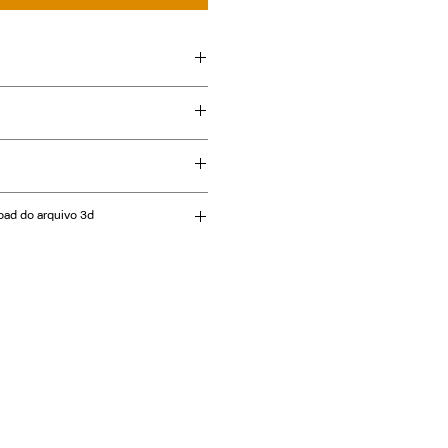
 e fibra sintética ou alumínio.
oad do arquivo 3d