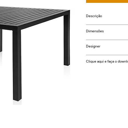
Descrição
Acabamento em alumínio
Dimensões
Largura: 110cm
Designer
Profundidade: 110cm
Altura: 75cm
Clique aqui e faça o downl
Largura: 180cm
Profundidade: 90cm
Altura: 75cm