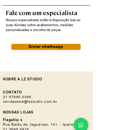
acabamento esmaltado dos ladrilhos
Fale com um especialista
reflete a luz de maneira delicada,
ressaltando as nuances das cores e
Nossos especialistas estão à disposição tirar as
as pequenas irregularidades naturais
suas dúvidas sobre acabamentos, medidas
do processo manual. Essa fusão entre
personalizadas e escolha de peças
matéria industrial e saber artesanal
transforma o aparador em um
Enviar whathsapp
elemento escultórico e funcional,
ideal tanto para ambientes
residenciais quanto comerciais que
valorizam o design autoral e a
singularidade de cada detalhe.
Disponível em tamanho único com
SOBRE A LZ STUDIO
múltiplos acabamentos.
CONTATO
21 97695.5396
vendasweb@lzstudio.com.br
NOSSAS LOJAS
Flagship »
Rua Barão de Jaguaripe, 141 - Ipanema
21 3649.6416