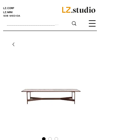
LZ.CORP
LZ.MINI
SOB MEDIDA