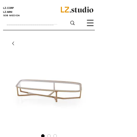
LZ.CORP
LZ.MINI
SOB MEDIDA