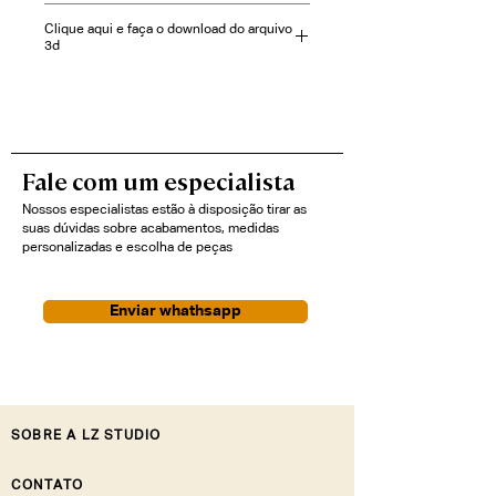
e pendente
estudiobola
Clique aqui e faça o download do arquivo
Detalhe: Difusor de vidro temperado
3d
Design: Sofisticado, elegante, suave
iluminação
https://3dwarehouse.sketchup.com/
model/ffff6900-ef89-45cf-acb3-
1d0d35edb062/Lumin%C3%A1ria-
Plier?tab=general
Fale com um especialista
Nossos especialistas estão à disposição tirar as
suas dúvidas sobre acabamentos, medidas
personalizadas e escolha de peças
Enviar whathsapp
SOBRE A LZ STUDIO
CONTATO