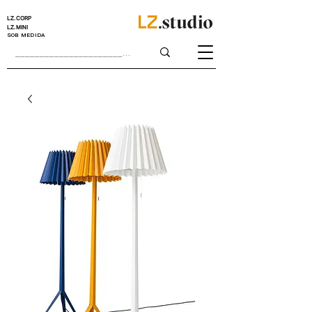
LZ.CORP
LZ.MINI
SOB MEDIDA