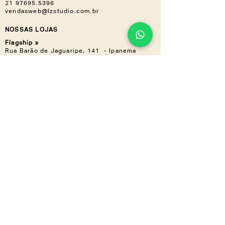
21 97695.5396
vendasweb@lzstudio.com.br
NOSSAS LOJAS
Flagship »
Rua Barão de Jaguaripe, 141 - Ipanema
21 3649.6416
Casa Shopping »
Av. Ayrton Senna, 2150 - Bloco I,
Loja 201 (Piso 2) - Barra da Tijuca
21 3030.3617
NOS ACOMPANHE
Instagram
Linkedin
CONHEÇA TAMBÉM
LZ.CORP
LZ.MINI
Se a novidade é boa,