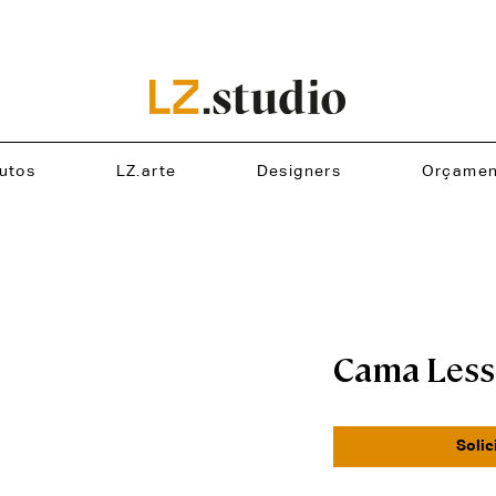
utos
LZ.arte
Designers
Orçamen
Cama Less
Solic