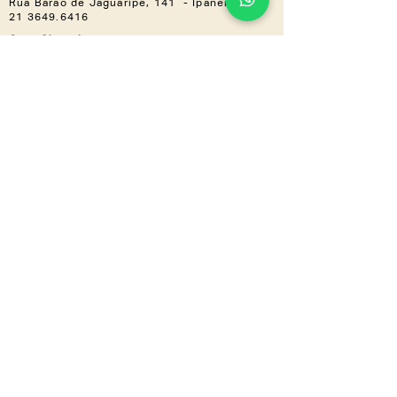
Rua Barão de Jaguaripe, 141 - Ipanema
21 3649.6416
Casa Shopping »
Av. Ayrton Senna, 2150 - Bloco I,
Loja 201 (Piso 2) - Barra da Tijuca
21 3030.3617
NOS ACOMPANHE
Instagram
Linkedin
CONHEÇA TAMBÉM
LZ.CORP
LZ.MINI
Se a novidade é boa,
compartilha
a gente
!
Inscreva-se em nossa newsletter e
receba tudo em primeira mão.