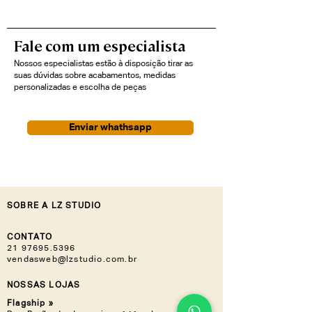
Uva do Japão, a coleção é uma
bcbcef4327b3/Cadeira-
expressão de elegância,
Gr%C3%A3o?tab=general
Fale com um especialista
funcionalidade e sustentabilidade.
Nossos especialistas estão à disposição tirar as
suas dúvidas sobre acabamentos, medidas
personalizadas e escolha de peças
Enviar whathsapp
SOBRE A LZ STUDIO
CONTATO
21 97695.5396
vendasweb@lzstudio.com.br
NOSSAS LOJAS
Flagship »