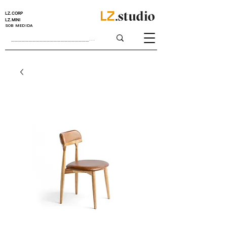
LZ.CORP
LZ.MINI
SOB MEDIDA