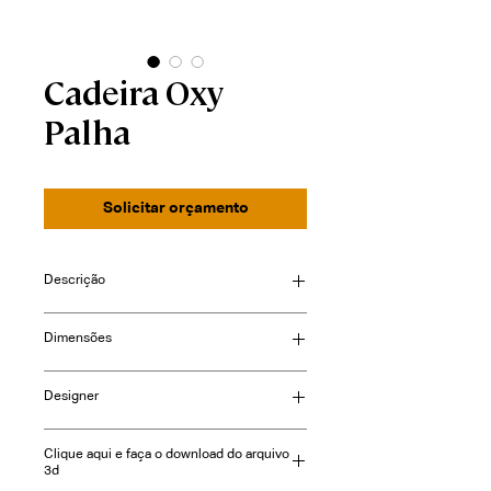
Cadeira Oxy
Palha
Solicitar orçamento
Descrição
Estrutura em madeira maciça.
Dimensões
Assento (espuma D28) estofado e
encosto com palha natural.
largura: 47cm
Designer
profundidade: 52cm
altura: 84cm
altura assento: 47cm
Clique aqui e faça o download do arquivo
3d