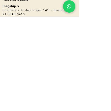
NOSSAS LOJAS
Flagship »
Rua Barão de Jaguaripe, 141 - Ipanema
21 3649.6416
Casa Shopping »
Av. Ayrton Senna, 2150 - Bloco I,
Loja 201 (Piso 2) - Barra da Tijuca
21 3030.3617
NOS ACOMPANHE
Instagram
Linkedin
CONHEÇA TAMBÉM
LZ.CORP
LZ.MINI
Se a novidade é boa,
compartilha
a gente
!
Inscreva-se em nossa newsletter e
receba tudo em primeira mão.