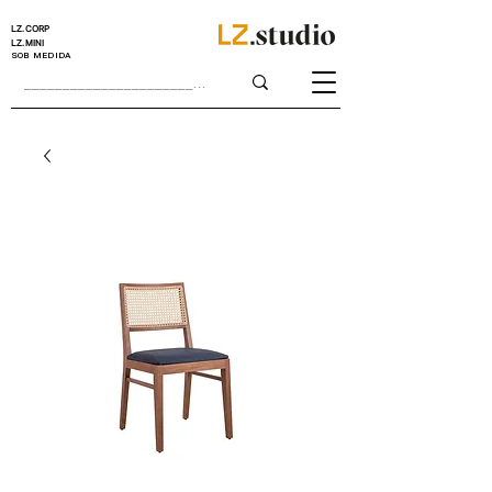
LZ.CORP
LZ.MINI
SOB MEDIDA