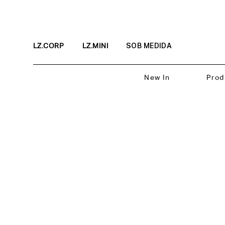
LZ.CORP
LZ.MINI
SOB MEDIDA
New In
Prod