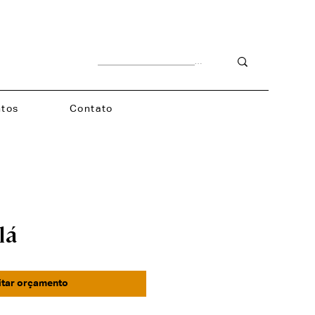
tos
Contato
lá
itar orçamento