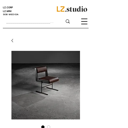
LZ.CORP
LZ.MINI
SOB MEDIDA