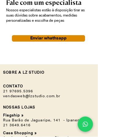
Fale com um especialista
identidade e elegância.
Nossos especialistas estão à disposição tirar as
suas dúvidas sobre acabamentos, medidas
personalizadas e escolha de peças
Enviar whathsapp
SOBRE A LZ STUDIO
CONTATO
21 97695.5396
vendasweb@lzstudio.com.br
NOSSAS LOJAS
Flagship »
Rua Barão de Jaguaripe, 141 - Ipanema
21 3649.6416
Casa Shopping »