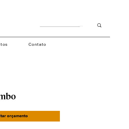
tos
Contato
umbo
itar orçamento