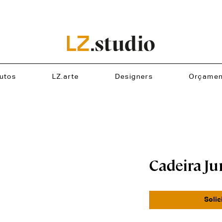
utos
LZ.arte
Designers
Orçamen
Cadeira J
Solic