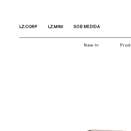
LZ.CORP
LZ.MINI
SOB MEDIDA
New In
Prod