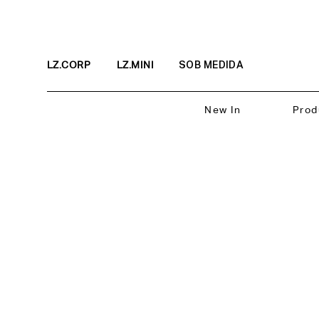
LZ.CORP
LZ.MINI
SOB MEDIDA
New In
Prod