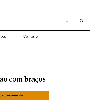
tos
Contato
rão com braços
itar orçamento