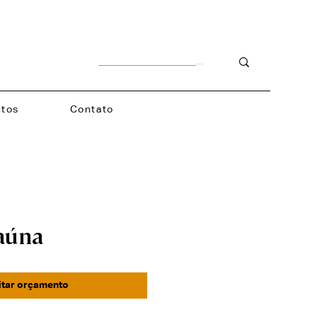
tos
Contato
raúna
itar orçamento