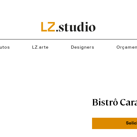
utos
LZ.arte
Designers
Orçamen
Bistrô Ca
Solic