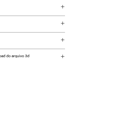
o
oad do arquivo 3d