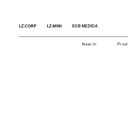
LZ.CORP
LZ.MINI
SOB MEDIDA
New In
Prod