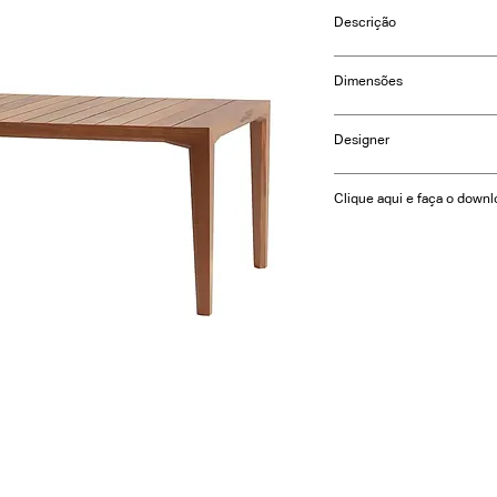
Descrição
Design by Daniela Ferr
Dimensões
Largura: 65cm
Designer
Profundidade: 65cm
Altura: 100cm
Daniela Ferro
Clique aqui e faça o downl