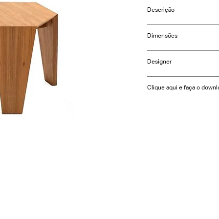
Descrição
Banco com estrutura 
Dimensões
Disponível em diversas
largura: 45cm e 65cm
Designer
altura: 35cm e 45cm
estudiobola
Clique aqui e faça o downl