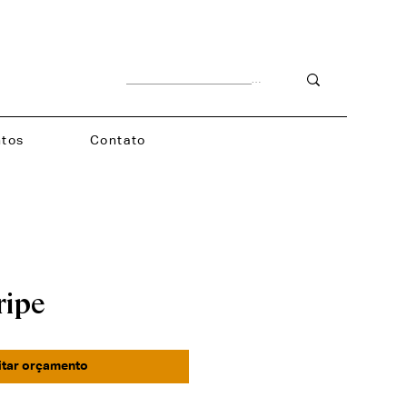
tos
Contato
ripe
itar orçamento