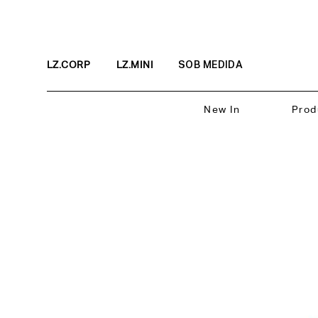
LZ.CORP
LZ.MINI
SOB MEDIDA
New In
Prod