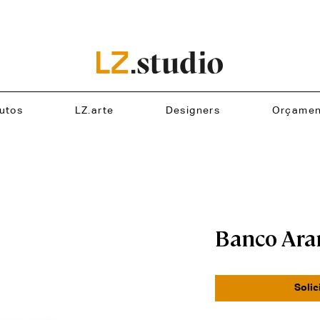
utos
LZ.arte
Designers
Orçamen
Banco Ara
Solic