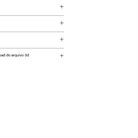
em MDF e acabamento laqueado.
 cores.
oad do arquivo 3d