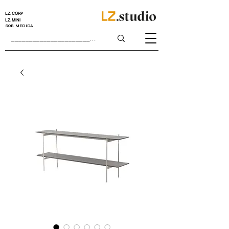
LZ.CORP
LZ.MINI
SOB MEDIDA