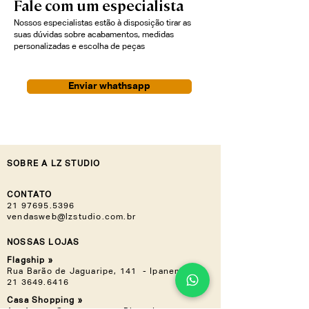
Fale com um especialista
Amico está disponível em múltiplos
tamanhos e acabamentos.
Nossos especialistas estão à disposição tirar as
suas dúvidas sobre acabamentos, medidas
personalizadas e escolha de peças
Enviar whathsapp
SOBRE A LZ STUDIO
CONTATO
21 97695.5396
vendasweb@lzstudio.com.br
NOSSAS LOJAS
Flagship »
Rua Barão de Jaguaripe, 141 - Ipanema
21 3649.6416
Casa Shopping »