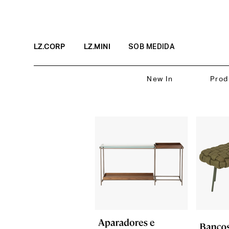
LZ.CORP
LZ.MINI
SOB MEDIDA
New In
Prod