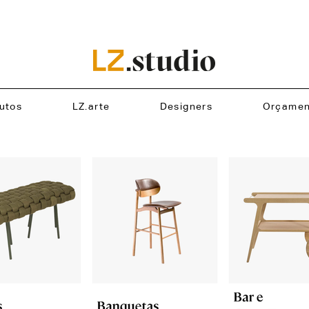
utos
LZ.arte
Designers
Orçamen