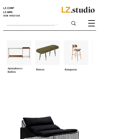
LZ.CORP
LZ.MINI
SOB MEDIDA