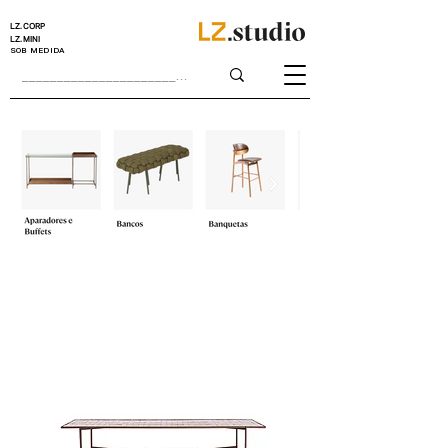
LZ.CORP
LZ.MINI
SOB MEDIDA