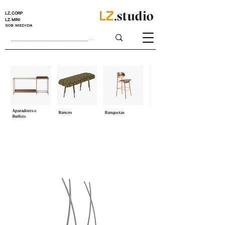
LZ.CORP
LZ.MINI
SOB MEDIDA