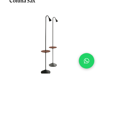
Coluna Sax
Coluna Slim
1
/
3