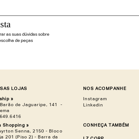
sta
irar as suas dúvidas sobre
escolha de peças
SAS LOJAS
NOS ACOMPANHE
ship »
Instagram
Barão de Jaguaripe, 141 -
Linkedin
nema
3649.6416
 Shopping »
CONHEÇA TAMBÉM
Ayrton Senna, 2150 - Bloco
oja 201 (Piso 2) - Barra da
LZ.CORP