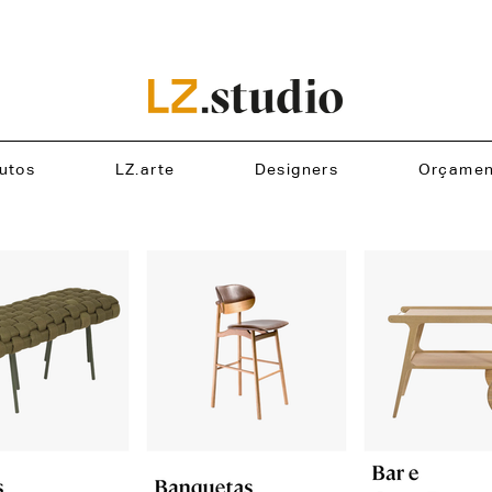
utos
LZ.arte
Designers
Orçamen