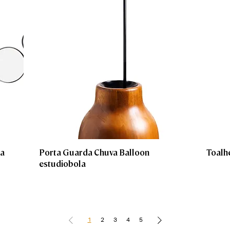
la
Porta Guarda Chuva Balloon
Toalhe
estudiobola
1
2
3
4
5