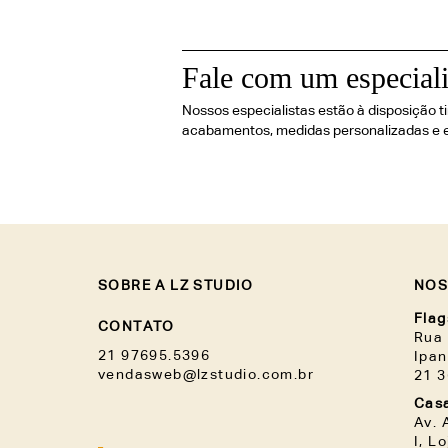
Fale com um especiali
Nossos especialistas estão à disposição t
acabamentos, medidas personalizadas e 
SOBRE A LZ STUDIO
NOS
Flag
CONTATO
Rua 
21 97695.5396
Ipa
vendasweb@lzstudio.com.br
21 
Casa
Av. 
I, L