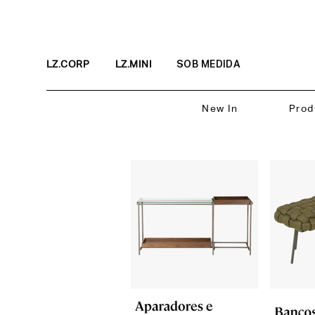
LZ.CORP
LZ.MINI
SOB MEDIDA
New In
Prod