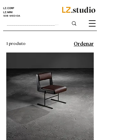
LZ.CORP
LZ.MINI
SOB MEDIDA
1 produto
Ordenar