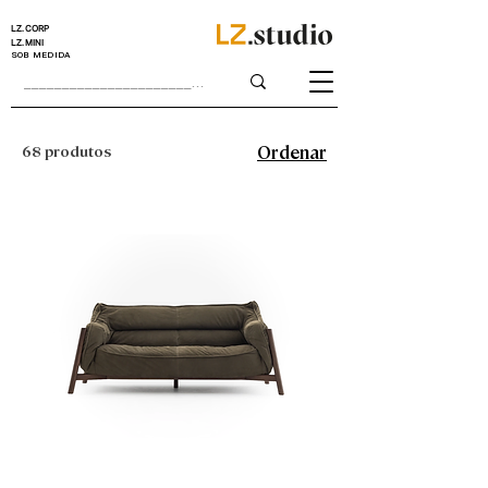
LZ.CORP
LZ.MINI
SOB MEDIDA
68 produtos
Ordenar