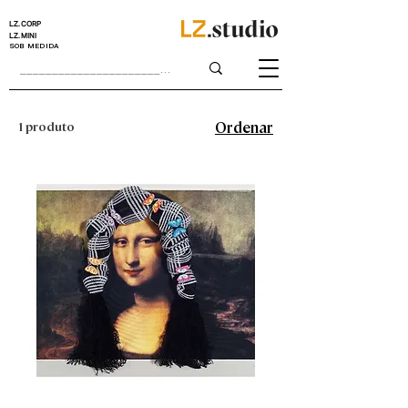
LZ.CORP
LZ.MINI
SOB MEDIDA
1 produto
Ordenar