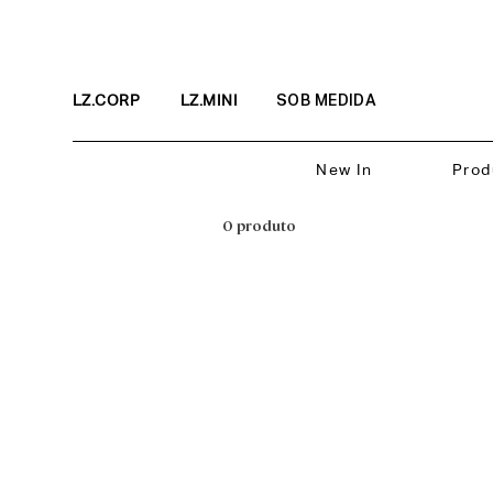
LZ.CORP
LZ.MINI
SOB MEDIDA
New In
Prod
0 produto