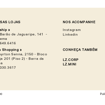
SAS LOJAS
NOS ACOMPANHE
ship »
Instagram
Barão de Jaguaripe, 141 -
Linkedin
nema
3649.6416
 Shopping »
CONHEÇA TAMBÉM
Ayrton Senna, 2150 - Bloco
oja 201 (Piso 2) - Barra da
LZ.CORP
ca
LZ.MINI
3030.3617
90
Pol