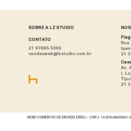
SOBRE A LZ STUDIO
NOS
Flag
CONTATO
Rua 
21 97695.5396
Ipa
vendasweb@lzstudio.com.br
21 
Casa
Av. 
I, L
Tiju
21 
MOBI COMERCIO DE MOVEIS EIRELI - CNPJ: 14.878.690/0001-