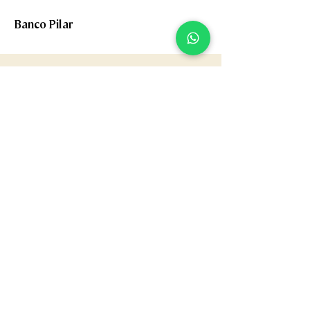
Banco Pilar
SOBRE A LZ STUDIO
CONTATO
21 97695.5396
vendasweb@lzstudio.com.br
NOSSAS LOJAS
Flagship »
Rua Barão de Jaguaripe, 141 - Ipanema
21 3649.6416
Casa Shopping »
Av. Ayrton Senna, 2150 - Bloco I,
Loja 201 (Piso 2) - Barra da Tijuca
21 3030.3617
NOS ACOMPANHE
Instagram
Linkedin