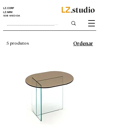
LZ.CORP
LZ.MINI
SOB MEDIDA
5 produtos
Ordenar